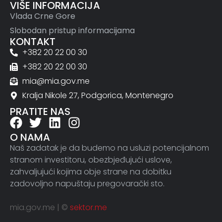
VIŠE INFORMACIJA
Vlada Crne Gore
Slobodan pristup informacijama
KONTAKT
+382 20 22 00 30
+382 20 22 00 30
mia@mia.gov.me
Kralja Nikole 27, Podgorica, Montenegro
PRATITE NAS
O NAMA
Naš zadatak je da budemo na usluzi potencijalnom
stranom investitoru, obezbjeđujući uslove,
zahvaljujući kojima obje strane na dobitku
zadovoljno napuštaju pregovarački sto.
mia.gov.me | ©
sektor.me