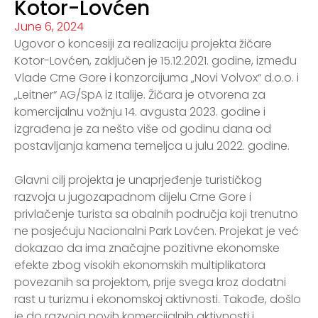
Kotor-Lovćen
June 6, 2024
Ugovor o koncesiji za realizaciju projekta žičare
Kotor-Lovćen, zaključen je 15.12.2021. godine, između
Vlade Crne Gore i konzorcijuma „Novi Volvox“ d.o.o. i
„Leitner“ AG/SpA iz Italije. Žičara je otvorena za
komercijalnu vožnju 14. avgusta 2023. godine i
izgrađena je za nešto više od godinu dana od
postavljanja kamena temeljca u julu 2022. godine.
Glavni cilj projekta je unaprjeđenje turističkog
razvoja u jugozapadnom dijelu Crne Gore i
privlačenje turista sa obalnih područja koji trenutno
ne posjećuju Nacionalni Park Lovćen. Projekat je već
dokazao da ima značajne pozitivne ekonomske
efekte zbog visokih ekonomskih multiplikatora
povezanih sa projektom, prije svega kroz dodatni
rast u turizmu i ekonomskoj aktivnosti. Takođe, došlo
je do razvoja novih komercijalnih aktivnosti i