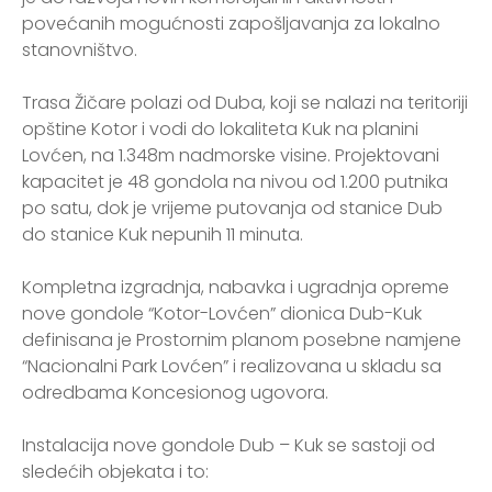
povećanih mogućnosti zapošljavanja za lokalno
stanovništvo.
Trasa Žičare polazi od Duba, koji se nalazi na teritoriji
opštine Kotor i vodi do lokaliteta Kuk na planini
Lovćen, na 1.348m nadmorske visine. Projektovani
kapacitet je 48 gondola na nivou od 1.200 putnika
po satu, dok je vrijeme putovanja od stanice Dub
do stanice Kuk nepunih 11 minuta.
Kompletna izgradnja, nabavka i ugradnja opreme
nove gondole “Kotor-Lovćen” dionica Dub-Kuk
definisana je Prostornim planom posebne namjene
“Nacionalni Park Lovćen” i realizovana u skladu sa
odredbama Koncesionog ugovora.
Instalacija nove gondole Dub – Kuk se sastoji od
sledećih objekata i to: