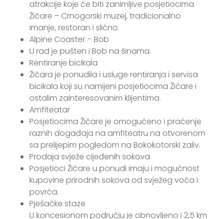
atrakcije koje će biti zanimljive posjetiocima
Žičare – Crnogorski muzej, tradicionalno
imanje, restoran i slično.
Alpine Coaster – Bob
U rad je pušten i Bob na šinama.
Rentiranje bicikala
Žičara je ponudila i usluge rentiranja i servisa
bicikala koji su namijeni posjetiocima Žičare i
ostalim zainteresovanim klijentima.
Amfiteatar
Posjetiocima Žičare je omogućeno i praćenje
raznih događaja na amfiteatru na otvorenom
sa prelijepim pogledom na Bokokotorski zaliv.
Prodaja svježe cijeđenih sokova
Posjetioci Žičare u ponudi imaju i mogućnost
kupovine prirodnih sokova od svježeg voća i
povrća.
Pješačke staze
U koncesionom području je obnovljeno i 2,5 km