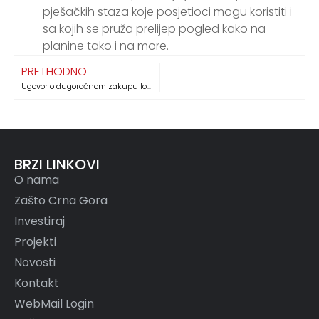
pješačkih staza koje posjetioci mogu koristiti i
sa kojih se pruža prelijep pogled kako na
planine tako i na more.
PRETHODNO
Ugovor o dugoročnom zakupu lokaliteta ostrvo Lastavica sa tvrđavom „Mamula“ – Herceg Novi
BRZI LINKOVI
O nama
Zašto Crna Gora
Investiraj
Projekti
Novosti
Kontakt
WebMail Login