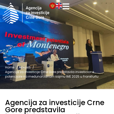
Home
Novosti
Agencija za investicije Crne Gore predstavila investicione
potencijale na međunarodnom sajmu IME 2025 u Frankfurtu
Agencija za investicije Crne
Gore predstavila