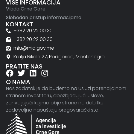
VIŠE INFORMACIJA
Vlada Crne Gore
Slobodan pristup informacijama
KONTAKT
+382 20 22 00 30
+382 20 22 00 30
mia@mia.gov.me
Kralja Nikole 27, Podgorica, Montenegro
PRATITE NAS
O NAMA
Naš zadatak je da budemo na usluzi potencijalnom
stranom investitoru, obezbjeđujući uslove,
zahvaljujući kojima obje strane na dobitku
zadovoljno napuštaju pregovarački sto.