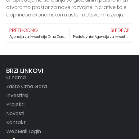
otvaramo prostor za nove razvojne inicijative koje
doprinose ekonomskom rastu i održivom razvoju.
PRETHODNO
SLEDEĆE
Agencija za investicije Crne Gore učestvovala na sastanku o unapređenju modela javno-privatnih partnerstava
Predstavnici Agencije za investicije Crne Gore učestvovali na regionalnoj radionici o javno-privatnom partnerstvu u Bukureštu
BRZI LINKOVI
O nama
Zašto Crna Gora
Investiraj
Projekti
Novosti
Kontakt
WebMail Login