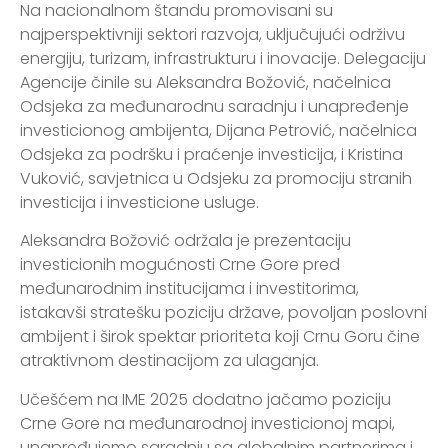
Na nacionalnom štandu promovisani su
najperspektivniji sektori razvoja, uključujući održivu
energiju, turizam, infrastrukturu i inovacije. Delegaciju
Agencije činile su Aleksandra Božović, načelnica
Odsjeka za međunarodnu saradnju i unapređenje
investicionog ambijenta, Dijana Petrović, načelnica
Odsjeka za podršku i praćenje investicija, i Kristina
Vuković, savjetnica u Odsjeku za promociju stranih
investicija i investicione usluge.
Aleksandra Božović održala je prezentaciju
investicionih mogućnosti Crne Gore pred
međunarodnim institucijama i investitorima,
istakavši stratešku poziciju države, povoljan poslovni
ambijent i širok spektar prioriteta koji Crnu Goru čine
atraktivnom destinacijom za ulaganja.
Učešćem na IME 2025 dodatno jačamo poziciju
Crne Gore na međunarodnoj investicionoj mapi,
unapređujemo saradnju sa globalnim partnerima i