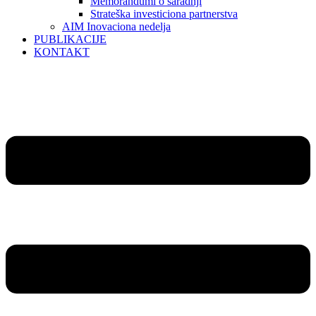
Memorandumi o saradnji
Strateška investiciona partnerstva
AIM Inovaciona nedelja
PUBLIKACIJE
KONTAKT