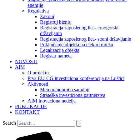
energije
Regulativa
Zakoni
Registruj biznis
Registracija zaposlenog lica- crnogorski
državljanin
Registracija zaposlenog lica- strani državljanin
Priključenje objekta na elektro mrežu
Legalizacija objekta
Registar nameta
NOVOSTI
AIM
O projektu
Prva EU-CG investiciona konferencija na Luštici
Aktivnosti
Memorandumi o saradnji
Strateška investiciona partnerstva
AIM Inovaciona nedelja
PUBLIKACIJE
KONTAKT
Search