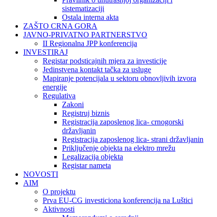
sistematizaciji
Ostala interna akta
ZAŠTO CRNA GORA
JAVNO-PRIVATNO PARTNERSTVO
II Regionalna JPP konferencija
INVESTIRAJ
Registar podsticajnih mjera za investicije
Jedinstvena kontakt tačka za usluge
Mapiranje potencijala u sektoru obnovljivih izvora
energije
Regulativa
Zakoni
Registruj biznis
Registracija zaposlenog lica- crnogorski
državljanin
Registracija zaposlenog lica- strani državljanin
Priključenje objekta na elektro mrežu
Legalizacija objekta
Registar nameta
NOVOSTI
AIM
O projektu
Prva EU-CG investiciona konferencija na Luštici
Aktivnosti