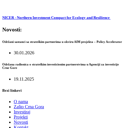
NICER - Northern Investment Compact for Ecology and Resilience
Novosti:
Održani sastanci sa strateškim partnerima u okviru AIM projekta – Policy Accelerator
30.01.2026
Održana radionica o strateškim investicionim partnerstvima u Agenciji za investicije
Crne Gore
19.11.2025
Brzi linkovi
O nama
Zašto Crna Gora
Investiraj
Projekti
Novosti
Kontakt