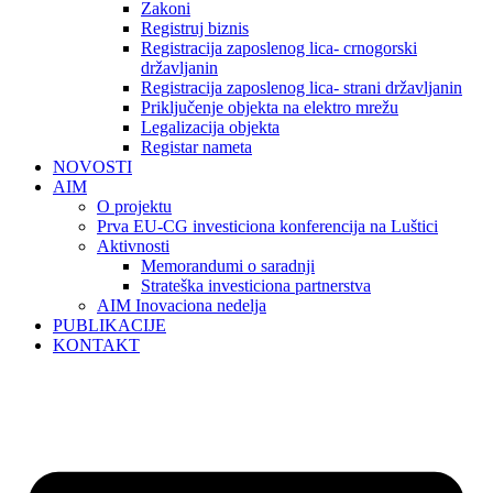
Zakoni
Registruj biznis
Registracija zaposlenog lica- crnogorski
državljanin
Registracija zaposlenog lica- strani državljanin
Priključenje objekta na elektro mrežu
Legalizacija objekta
Registar nameta
NOVOSTI
AIM
O projektu
Prva EU-CG investiciona konferencija na Luštici
Aktivnosti
Memorandumi o saradnji
Strateška investiciona partnerstva
AIM Inovaciona nedelja
PUBLIKACIJE
KONTAKT