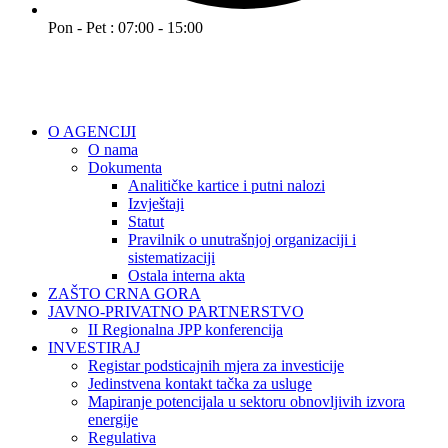
Pon - Pet : 07:00 - 15:00
O AGENCIJI
O nama
Dokumenta
Analitičke kartice i putni nalozi
Izvještaji
Statut
Pravilnik o unutrašnjoj organizaciji i
sistematizaciji
Ostala interna akta
ZAŠTO CRNA GORA
JAVNO-PRIVATNO PARTNERSTVO
II Regionalna JPP konferencija
INVESTIRAJ
Registar podsticajnih mjera za investicije
Jedinstvena kontakt tačka za usluge
Mapiranje potencijala u sektoru obnovljivih izvora
energije
Regulativa