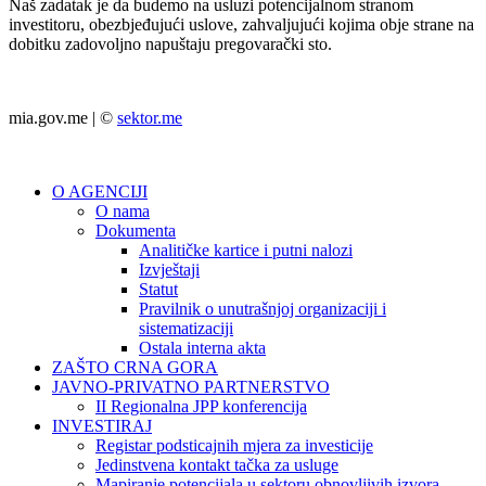
Naš zadatak je da budemo na usluzi potencijalnom stranom
investitoru, obezbjeđujući uslove, zahvaljujući kojima obje strane na
dobitku zadovoljno napuštaju pregovarački sto.
mia.gov.me | ©
sektor.me
O AGENCIJI
O nama
Dokumenta
Analitičke kartice i putni nalozi
Izvještaji
Statut
Pravilnik o unutrašnjoj organizaciji i
sistematizaciji
Ostala interna akta
ZAŠTO CRNA GORA
JAVNO-PRIVATNO PARTNERSTVO
II Regionalna JPP konferencija
INVESTIRAJ
Registar podsticajnih mjera za investicije
Jedinstvena kontakt tačka za usluge
Mapiranje potencijala u sektoru obnovljivih izvora