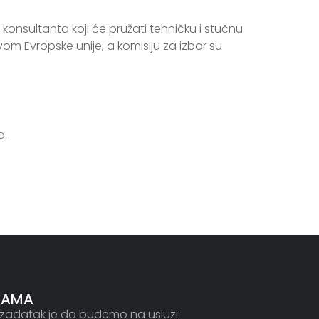
konsultanta koji će pružati tehničku i stučnu
vom Evropske unije, a komisiju za izbor su
a.
NAMA
zadatak je da budemo na usluzi