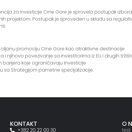
cija za investicije Crne Gore je sprovela postupak izbora 
đenih projektom. Postupak je sproveden u skladu sa regulati
ti.
oz ciljanu promociju Crne Gore kao atraktivne destinacije
njihovo povezivanje sa investitorima iz EU i drugih tržišt
h barijera koje ograničavaju investicije.
 sa Strategijom pametne specijalizacije.
KONTAKT
O 
+382 20 22 00 30
Naš 