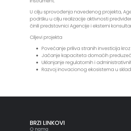
instrument.
U cilju sprovođenja navedenog projekta, Agen
podršku u cilju realizacije aktivnosti predvi
činili predstavnici Agencije i eksterni konsultan
Ciljevi projekta
Povećanje priliva stranih investicija kr
Jačanje kapaciteta domaćih preduzeća i 
Uklanjanje regulatornih i administrativni
Razvoj inovacionog ekosistema u skladu
BRZI LINKOVI
O nama