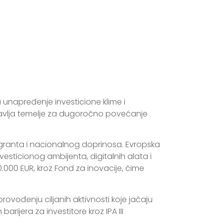
 unapređenje investicione klime i
ostavlja temelje za dugoročno povećanje
EU granta i nacionalnog doprinosa. Evropska
esticionog ambijenta, digitalnih alata i
000 EUR, kroz Fond za inovacije, čime
ovođenju ciljanih aktivnosti koje jačaju
ijera za investitore kroz IPA III