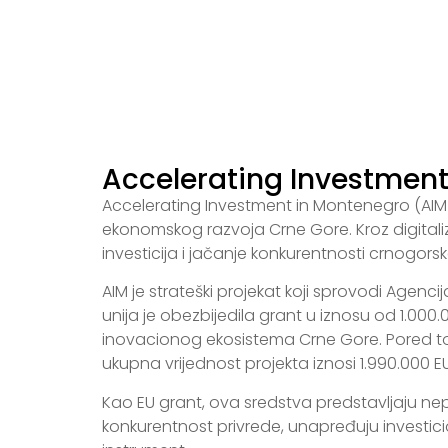
Accelerating Investmen
Accelerating Investment in Montenegro (AIM 
ekonomskog razvoja Crne Gore. Kroz digitaliz
investicija i jačanje konkurentnosti crnogorsk
AIM je strateški projekat koji sprovodi Agenc
unija je obezbijedila grant u iznosu od 1.00
inovacionog ekosistema Crne Gore. Pored tog
ukupna vrijednost projekta iznosi 1.990.000 E
Kao EU grant, ova sredstva predstavljaju nep
konkurentnost privrede, unapređuju investicio