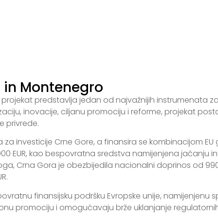
t in Montenegro
projekat predstavlja jedan od najvažnijih instrumenata za
aciju, inovacije, ciljanu promociju i reforme, projekat p
e privrede.
ija za investicije Crne Gore, a finansira se kombinacijom 
0.000 EUR, kao bespovratna sredstva namijenjena jačanju inv
a, Crna Gora je obezbijedila nacionalni doprinos od 990.
UR.
ovratnu finansijsku podršku Evropske unije, namijenjenu spr
nu promociju i omogućavaju brže uklanjanje regulatornih bar