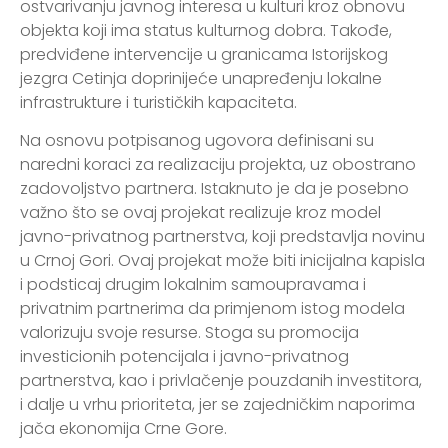
ostvarivanju javnog interesa u kulturi kroz obnovu
objekta koji ima status kulturnog dobra. Takođe,
predviđene intervencije u granicama Istorijskog
jezgra Cetinja doprinijeće unapređenju lokalne
infrastrukture i turističkih kapaciteta.
Na osnovu potpisanog ugovora definisani su
naredni koraci za realizaciju projekta, uz obostrano
zadovoljstvo partnera. Istaknuto je da je posebno
važno što se ovaj projekat realizuje kroz model
javno-privatnog partnerstva, koji predstavlja novinu
u Crnoj Gori. Ovaj projekat može biti inicijalna kapisla
i podsticaj drugim lokalnim samoupravama i
privatnim partnerima da primjenom istog modela
valorizuju svoje resurse. Stoga su promocija
investicionih potencijala i javno-privatnog
partnerstva, kao i privlačenje pouzdanih investitora,
i dalje u vrhu prioriteta, jer se zajedničkim naporima
jača ekonomija Crne Gore.