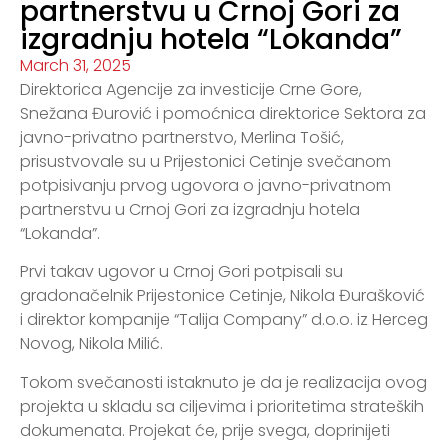
partnerstvu u Crnoj Gori za
izgradnju hotela “Lokanda”
March 31, 2025
Direktorica Agencije za investicije Crne Gore,
Snežana Đurović i pomoćnica direktorice Sektora za
javno-privatno partnerstvo, Merlina Tošić,
prisustvovale su u Prijestonici Cetinje svečanom
potpisivanju prvog ugovora o javno-privatnom
partnerstvu u Crnoj Gori za izgradnju hotela
“Lokanda”.
Prvi takav ugovor u Crnoj Gori potpisali su
gradonačelnik Prijestonice Cetinje, Nikola Đurašković
i direktor kompanije “Talija Company” d.o.o. iz Herceg
Novog, Nikola Milić.
Tokom svečanosti istaknuto je da je realizacija ovog
projekta u skladu sa ciljevima i prioritetima strateških
dokumenata. Projekat će, prije svega, doprinijeti