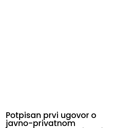
Home
Novosti
Potpisan prvi ugovor o javno-privatnom partnerstvu u Crnoj Gori
za izgradnju hotela “Lokanda”
Potpisan prvi ugovor o
javno-privatnom