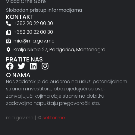
Vlada Crne Gore
Slobodan pristup informacijama
KONTAKT
+382 20 22 00 30
+382 20 22 00 30
mia@mia.gov.me
Kralja Nikole 27, Podgorica, Montenegro
PRATITE NAS
O NAMA
Naš zadatak je da budemo na usluzi potencijalnom
stranom investitoru, obezbjeđujući uslove,
zahvaljujući kojima obje strane na dobitku
zadovoljno napuštaju pregovarački sto.
mia.gov.me | ©
sektor.me