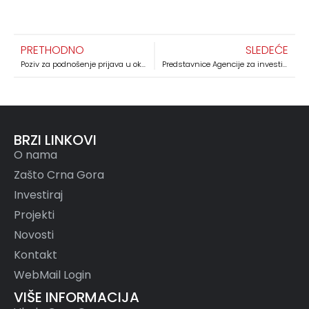
PRETHODNO
SLEDEĆE
Poziv za podnošenje prijava u okviru postupka međunarodnog ograničenog tendera za pružanje tehničke pomoći u okviru projekta „Ubrzavanje investicija u Crnoj Gori“
Predstavnice Agencije za investicije Crne Gore na UNECE međunarodnom forumu o javno – privatnom partnerstvu
BRZI LINKOVI
O nama
Zašto Crna Gora
Investiraj
Projekti
Novosti
Kontakt
WebMail Login
VIŠE INFORMACIJA