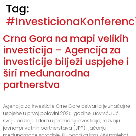
Tag:
#InvesticionaKonferenc
Crna Gora na mapi velikih
investicija – Agencija za
investicije bilježi uspjehe i
širi međunarodna
partnerstva
Agencija za investicije Crne Gore ostvarila je značajne
uspjehe u prvoj polovini 2025. godine, učvršćujući
svoju poziciju lidera u promociji investicija, razvoju
javno-privatnih partnerstava (JPP) i jačanju
međunarodne saradnje. EU podrška kroz AIM projekat