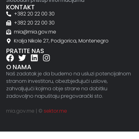
Slobodan pristup informacijama
KONTAKT
+382 20 22 00 30
+382 20 22 00 30
mia@mia.gov.me
Kralja Nikole 27, Podgorica, Montenegro
PRATITE NAS
O NAMA
Naš zadatak je da budemo na usluzi potencijalnom
stranom investitoru, obezbjeđujući uslove,
zahvaljujući kojima obje strane na dobitku
zadovoljno napuštaju pregovarački sto.
mia.gov.me | ©
sektor.me