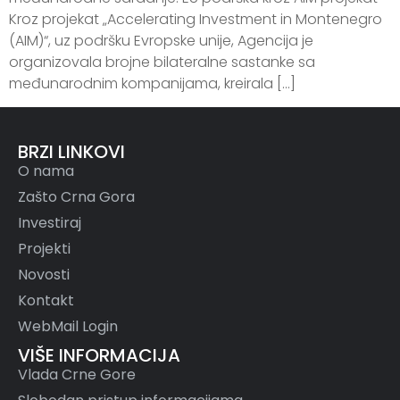
Kroz projekat „Accelerating Investment in Montenegro
(AIM)“, uz podršku Evropske unije, Agencija je
organizovala brojne bilateralne sastanke sa
međunarodnim kompanijama, kreirala […]
BRZI LINKOVI
O nama
Zašto Crna Gora
Investiraj
Projekti
Novosti
Kontakt
WebMail Login
VIŠE INFORMACIJA
Vlada Crne Gore