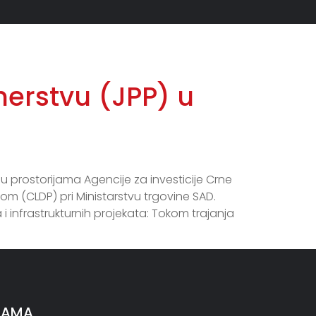
OSTI
AIM
PUBLIKACIJE
KONTAKT
erstvu (JPP) u
 prostorijama Agencije za investicije Crne
 (CLDP) pri Ministarstvu trgovine SAD.
 infrastrukturnih projekata: Tokom trajanja
NAMA