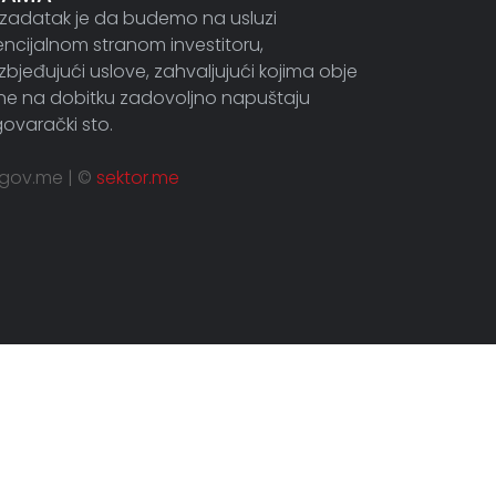
zadatak je da budemo na usluzi
ncijalnom stranom investitoru,
bjeđujući uslove, zahvaljujući kojima obje
ne na dobitku zadovoljno napuštaju
ovarački sto.
.gov.me | ©
sektor.me