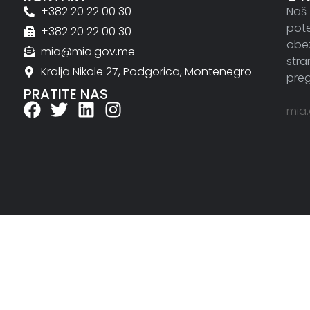
+382 20 22 00 30
Naš 
pote
+382 20 22 00 30
obez
mia@mia.gov.me
stra
Kralja Nikole 27, Podgorica, Montenegro
preg
PRATITE NAS
mia