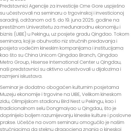
Predstavnici Agencije za investicije Crne Gore uspješno
su učestvovali na seminaru o trgovinskoj i investicionoj
saradnji, održanom od 5. do 19. juna 2025. godine na
prestižnom Univerzitetu za međunarodnu ekonomiju i
biznis (UIBE) u Pekingu, uz posjete gradu Qingdao. Tokom
seminara, koji je obuhvatio niz stručnih predavanja i
posjeta vodećim kineskim kompanijama i institucijama
kao što su China Unicom Qingdao Branch, Qingdao
Metro Group, Hisense International Center u Qingdau,
naši predstavnici su aktivno učestvovali u dijalozima i
razmjeni iskustava.
Seminar je dodatno obogaćen kulturnim posjetama
Muzeju ekonomije i trgovine na UIBE, Velikom kineskom
zidu, Olimpijskom stadionu Bird Nest u Pekingu, kao i
tradicionalnom selu Dongmaiyao u Qingdau, što je
doprinijelo boljem razumijevanju kineske kulture i poslovne
prakse. Učešće na ovom seminaru omogućilo je našim
stručnjacima da steknu dragocjena znanja o kineskoj