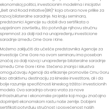
ekonomskoj politici, investicionim modelima i inicijativi
„Belt and Road Initiative(BRI)“ koja otvara nove prilike za
razvoj bilateralne saradnje. Na kraju seminara,
predstavnici Agencije su dobili dva sertifikata o
uspješnom završetku, što potvrđuje njihovu stručnu
spremnost za dalji rad na unapređenju investicione
saradnje između Crne Gore i Kine.
Možemo zaključiti da učešće predstavnika Agencije za
investicije Crne Gore na ovom seminaru ima poseban
značaj za dalji razvoj i unapređenje bilateralne saradnje
između Crne Gore i Kine. Stečena znanja i iskustva
omogućavaju Agenciji da efikasnije promoviše Crnu Goru
kao atraktivnu destinaciju za kineske investitore, ali i da
bolje razumije specifičnosti kineskog tržišta i investicionih
modela. Ova saradnja otvara vrata za nove
infrastrukturne i ekonomske projekte koji mogu značajno
doprinijeti ekonomskom rastu naše zemlje. Dobijeni
sertifikati potvrđuju stručnost i posvećenost naših