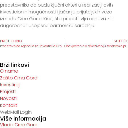
predstavnika da budu ključni akteri u realizaciji ovih
investicionih mogućnosti i jačanju prijateljskih veza
između Crne Gore i Kine, što predstavlja osnovu za
dugoročnu i uspješnu partnersku saradnju.
PRETHODNO
SLEDEĆE
Predstavnice Agencije za investicije Crne Gore na UNECE međunarodnom forumu o javno – privatnom partnerstvu
Obavještenje o otkazivanju tenderske procedure za poziv u okviru postupka međunarodnog ograničenog tendera za pružanje usluga u okviru projekta “Ubrzavanje investicija u Crnoj Gori” / Cancellation notice of the tender procedure for the invitation within the framework of the international limited tender procedure for the provision of services within the project “Accelerating Investments in Montenegro”
Brzi linkovi
O nama
Zašto Crna Gora
Investiraj
Projekti
Novosti
Kontakt
WebMail Login
Više informacija
Vlada Crne Gore