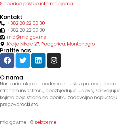
Slobodan pristup informacijama
Kontakt
+382 20 22 00 30
+382 20 22 00 30
mia@mia.gov.me
Kralja Nikole 27, Podgorica, Montenegro
Pratite nas
O nama
Naš zadatak je da budemo na usluzi potencijalnom
stranom investitoru, obezbjeđujući uslove, zahvaljujući
kojima obje strane na dobitku zadovoljno napuštaju
pregovarački sto.
mia.gov.me | ©
sektor.me