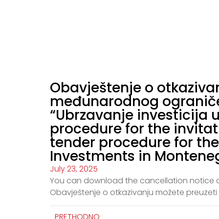
Obavještenje o otkaziva
međunarodnog ograničen
“Ubrzavanje investicija u
procedure for the invitat
tender procedure for the
Investments in Montene
July 23, 2025
You can download the cancellation notice at
Obavještenje o otkazivanju možete preuzeti
PRETHODNO