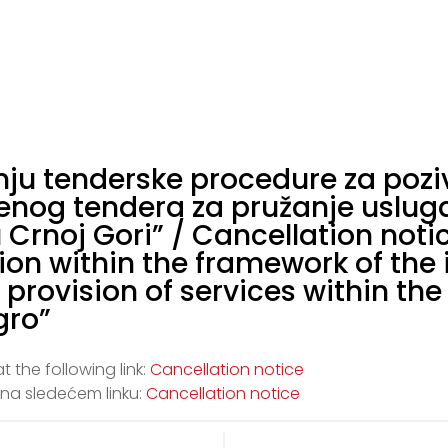
nju tenderske procedure za pozi
og tendera za pružanje usluga 
 Crnoj Gori” / Cancellation noti
ion within the framework of the 
 provision of services within the
gro”
 the following link:
Cancellation notice
 na sledećem linku:
Cancellation notice