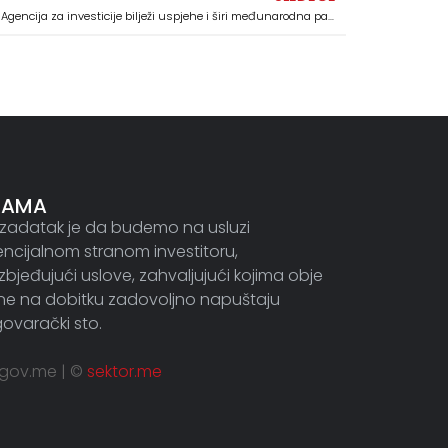
Crna Gora na mapi velikih investicija – Agencija za investicije bilježi uspjehe i širi međunarodna partnerstva
NAMA
zadatak je da budemo na usluzi
ncijalnom stranom investitoru,
bjeđujući uslove, zahvaljujući kojima obje
ne na dobitku zadovoljno napuštaju
ovarački sto.
.gov.me | ©
sektor.me