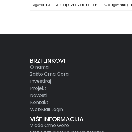
Agencija za investicije Crne Gore na seminaru o trgovinskoj i 
BRZI LINKOVI
O nama
Zašto Crna Gora
Investiraj
Projekti
Novosti
Kontakt
WebMail Login
VIŠE INFORMACIJA
Vlada Crne Gore