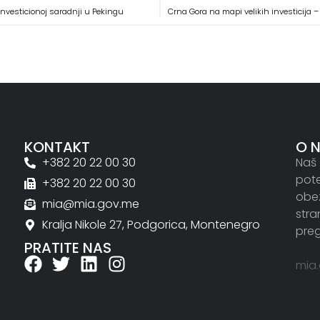
investicionoj saradnji u Pekingu
KONTAKT
O 
+382 20 22 00 30
Naš 
pote
+382 20 22 00 30
obez
mia@mia.gov.me
stra
Kralja Nikole 27, Podgorica, Montenegro
preg
PRATITE NAS
mia