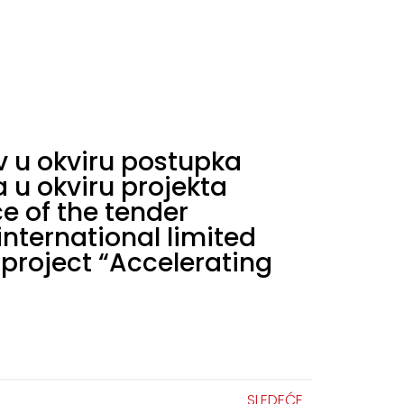
v u okviru postupka
u okviru projekta
ce of the tender
international limited
 project “Accelerating
SLEDEĆE