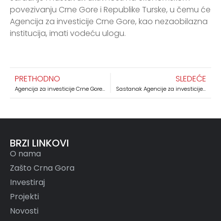
povezivanju Crne Gore i Republike Turske, u čemu će
Agencija za investicije Crne Gore, kao nezaobilazna
institucija, imati vodeću ulogu.
PRETHODNO
SLEDEĆE
Agencija za investicije Crne Gore učestvovala na okruglom stolu na temu javno – privatnoga partnerstva
Sastanak Agencije za investicije Crne Gore sa predstavnicima d.o.o. Deponija
BRZI LINKOVI
O nama
Zašto Crna Gora
Investiraj
Projekti
Novosti