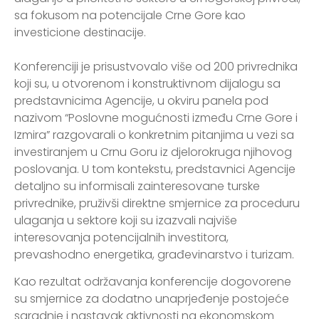
sa fokusom na potencijale Crne Gore kao
investicione destinacije.
Konferenciji je prisustvovalo više od 200 privrednika
koji su, u otvorenom i konstruktivnom dijalogu sa
predstavnicima Agencije, u okviru panela pod
nazivom “Poslovne mogućnosti između Crne Gore i
Izmira” razgovarali o konkretnim pitanjima u vezi sa
investiranjem u Crnu Goru iz djelorokruga njihovog
poslovanja. U tom kontekstu, predstavnici Agencije
detaljno su informisali zainteresovane turske
privrednike, pruživši direktne smjernice za proceduru
ulaganja u sektore koji su izazvali najviše
interesovanja potencijalnih investitora,
prevashodno energetika, građevinarstvo i turizam.
Kao rezultat održavanja konferencije dogovorene
su smjernice za dodatno unaprjeđenje postojeće
saradnje i nastavak aktivnosti na ekonomskom