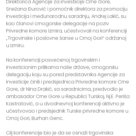
Direktorica Agencije za investiicije Crne Gore,
Snežana Đurović i pomoćnik direktora za promociju
investicija i međunarodnu saradnju, Andrej Lakić, su
kao članovi crnogorske delegacije na poziv
Privredne komore Izmira, učestvovali na konferenciji
„Trgovinske i poslovne šanse u Crnoj Gori“ održanoj
u Izmiru.
Na konferenciji posvećenoj trgovinskim i
investicionim prilikama naše države, crnogorsku
delegaciju koju su pored predstavnika Agencije za
investicije činili i predsjednica Privredne komore Crne
Gore, dr Nina Drakić, sa saradnicima, predvodio je
ambasador Crne Gore u Republici Turskoj, Nj.E. Periša
Kastratović, a u dvodnevnoj konferenciji aktivno je
učestvovao i predsjednik Turske privredne komore u
Crnoj Gori, Burhan Genc.
Cilj konferencije bio je da se osnaži trgovinska