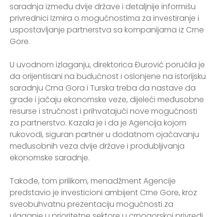
saradnja između dvije države i detaljnije informišu
privrednici Izmira o mogućnostima za investiranje i
uspostavljanje partnerstva sa kompanijama iz Crne
Gore.
U uvodnom izlaganju, direktorica Đurović poručila je
da orijentisani na budućnost i oslonjene na istorijsku
saradnju Crna Gora i Turska treba da nastave da
grade i jačaju ekonomske veze, dijeleći međusobne
resurse i stručnost i prihvatajući nove mogućnosti
za partnerstvo. Kazala je i da je Agencija kojom
rukovodi, siguran partner u dodatnom ojačavanju
međusobnih veza dvije države i produbljivanja
ekonomske saradnje.
Takođe, tom prilikom, menadžment Agencije
predstavio je investicioni ambijent Crne Gore, kroz
sveobuhvatnu prezentaciju mogućnosti za
ulaganje u prioritetne sektore u crnogorskoj privredi,