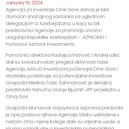
January 15, 2024
Agencija za investicije Crne Gore danas je bila
domaćin značajnog sastanka sa uglednom
delegacijom iz Azerbejdžana, u kojoj su bili
predstavnici Agencije za promociju izvoza i
ulaganja Republike Azerbejdžan – AZPROMO i
Portonovi Azmont Investments.
Pomoćnici direktora Radojica Petrović i Andrej Lakić
dali su sveobuhvatan pregled aktivnosti naše
Agencije, ističući investicioni potencijal Crne Gore i
strateške podsticaje za potencijalne investitore.
Gospođa Merlina Tošić Šahmanović je detaljno
predstavila trenutno stanje ključnih JPP projekata u
Crnoj Gori.
Gospođa Munavvar Gojayeva iz Azproma predočila
je opis poslova njihove Agencije, blisko usklađene s
našom. Ona i njene kolege dale su vrijedne uvide, a
mi smo saznali više o investicijskim potencijalima