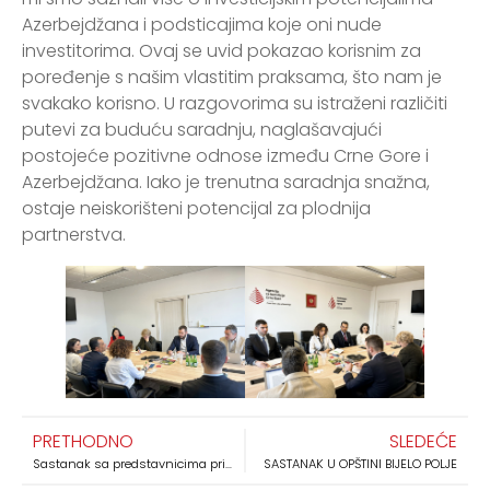
Azerbejdžana i podsticajima koje oni nude
investitorima. Ovaj se uvid pokazao korisnim za
poređenje s našim vlastitim praksama, što nam je
svakako korisno. U razgovorima su istraženi različiti
putevi za buduću saradnju, naglašavajući
postojeće pozitivne odnose između Crne Gore i
Azerbejdžana. Iako je trenutna saradnja snažna,
ostaje neiskorišteni potencijal za plodnija
partnerstva.
PRETHODNO
SLEDEĆE
Sastanak sa predstavnicima prijestonice Cetinje
SASTANAK U OPŠTINI BIJELO POLJE