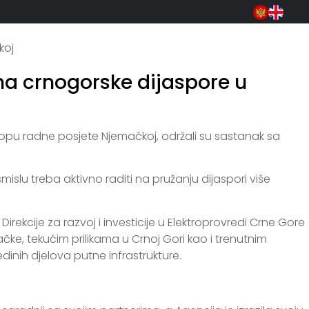
NOVOSTI
AIM
PUBLIKACIJE
KONTAKT
koj
ma crnogorske dijaspore u
klopu radne posjete Njemačkoj, održali su sastanak sa
islu treba aktivno raditi na pružanju dijaspori više
rekcije za razvoj i investicije u Elektroprovredi Crne Gore
e, tekućim prilikama u Crnoj Gori kao i trenutnim
inih djelova putne infrastrukture.