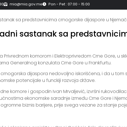
30
mia@mia.gov.me
Pon - Pet : 07:00 - 15:00
ORA
JAVNO-PRIVATNO PARTNERSTVO
INVESTIRAJ
sastanak sa predstavnicima crnogorske dijaspore u Njemač
 radni sastanak sa predstavnici
i sa Privrednom komorom i Elektroprivredom Crne Gore, u s
jama Generalnog konzulata Crne Gore u Frankfurtu.
 crnogorska dijaspora nedovoljno iskorišćena, i da u tom sm
onomske potencijale u funckiji razvoja države.
e komore i gospodin Ivan Mrvaljević, izvršni rukovodilac Di
gućnostima ekonomske saradnje između Crne Gore i Njemačk
romne biznis barijere, prije svega vezane za stanje pojed