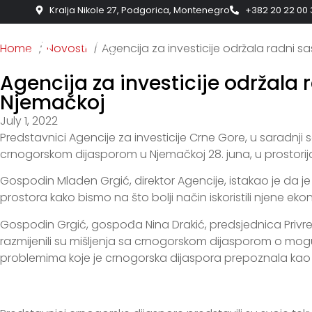
Kralja Nikole 27, Podgorica, Montenegro
+382 20 22 00 
O AGENCIJI
ZAŠTO CRNA G
Home
Novosti
Agencija za investicije održala radni 
Agencija za investicije održala
Njemačkoj
July 1, 2022
Predstavnici Agencije za investicije Crne Gore, u saradnj
crnogorskom dijasporom u Njemačkoj 28. juna, u prostori
Gospodin Mladen Grgić, direktor Agencije, istakao je da je
prostora kako bismo na što bolji način iskoristili njene ek
Gospodin Grgić, gospođa Nina Drakić, predsjednica Privredn
razmijenili su mišljenja sa crnogorskom dijasporom o mo
problemima koje je crnogorska dijaspora prepoznala kao og