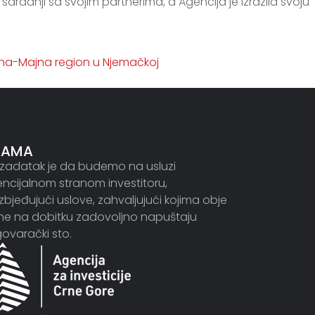
 saradnji sa svojim partnerima, a Agencija je izrazila svoju
jna-Majna region u Njemačkoj
NAMA
zadatak je da budemo na usluzi
ncijalnom stranom investitoru,
bjeđujući uslove, zahvaljujući kojima obje
ne na dobitku zadovoljno napuštaju
ovarački sto.