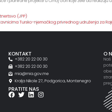
e i planirane projekte u Crnoj Gori koje žele da realizuju u
tnertsvo (JPP)
dstavnicima Tursko-njemačkog privrednog udruženja za Ra
KONTAKT
O 
+382 20 22 00 30
Naš 
pote
+382 20 22 00 30
obez
mia@mia.gov.me
stra
Kralja Nikole 27, Podgorica, Montenegro
preg
PRATITE NAS