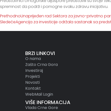
Predstavnici crnogorske dijaspore predstavili su svoje tekuć
spremnost da podrži i pomogne svaku zdravu inicijativu.
Prethodno
Unaprijeđen rad Sektora za javno-privatno par
Sledeće
Agencija za investicije održala sastanak sa pre
BRZI LINKOVI
O nama
Zašto Crna Gora
Investiraj
Projekti
Novosti
Kontakt
WebMail Login
VIŠE INFORMACIJA
Vlada Crne Gore